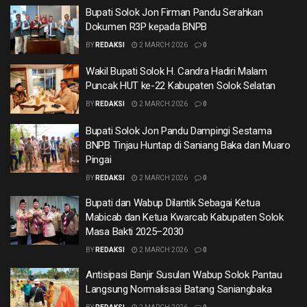
Bupati Solok Jon Firman Pandu Serahkan
Dokumen R3P kepada BNPB
BY
REDAKSI
2 MARCH 2026
0
Wakil Bupati Solok H. Candra Hadiri Malam
Puncak HUT ke-22 Kabupaten Solok Selatan
BY
REDAKSI
2 MARCH 2026
0
Bupati Solok Jon Pandu Dampingi Sestama
BNPB Tinjau Huntap di Saniang Baka dan Muaro
Pingai
BY
REDAKSI
2 MARCH 2026
0
Bupati dan Wabup Dilantik Sebagai Ketua
Mabicab dan Ketua Kwarcab Kabupaten Solok
Masa Bakti 2025–2030
BY
REDAKSI
2 MARCH 2026
0
Antisipasi Banjir Susulan Wabup Solok Pantau
Langsung Normalisasi Batang Saniangbaka