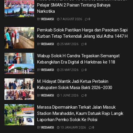
Pelajar SMAN 2 Painan Tentang Bahaya
Narkotika
BY
REDAKSI
7 AUGUST 2026
0
Pemkab Solok Pastikan Harga dan Pasokan Sapi
Kurban Tetap Terkendali Jelang Idul Adha 1447 H
BY
REDAKSI
25 MAY 2026
0
Wabup Solok H Candra Tegaskan Semangat
Kebangkitan Era Digital di Harkitnas ke 118
BY
REDAKSI
25 MAY 2026
0
M. Hidayat Dilantik Jadi Ketua Perbakin
Kabupaten Solok Masa Bakti 2026–2030
BY
REDAKSI
1 JUNE 2026
0
Merasa Dipermainkan Terkait Jalan Masuk
Stadion Marahaddin, Kaum Datuak Rajo Langik
Laporkan Pemko Solok Ke Polisi
BY
REDAKSI
13 JANUARY 2026
0