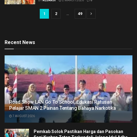
BY
REDAKSI
2 MARCH 2026
0
1
2
…
49
Recent News
Road Show LAN Go To School, Edukasi Ratusan
Pelajar SMAN 2 Painan Tentang Bahaya Narkotika
7 AUGUST 2026
Pemkab Solok Pastikan Harga dan Pasokan