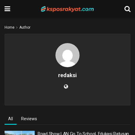
Home
Author
redaksi
All
Reviews
Road Show LAN Go To School, Edukasi Ratusan