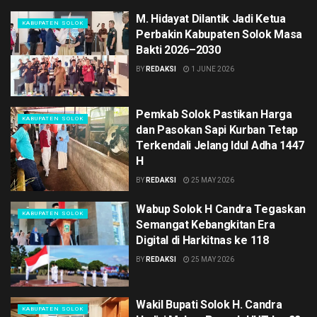
M. Hidayat Dilantik Jadi Ketua
KABUPATEN SOLOK
Perbakin Kabupaten Solok Masa
Bakti 2026–2030
BY
REDAKSI
1 JUNE 2026
Pemkab Solok Pastikan Harga
KABUPATEN SOLOK
dan Pasokan Sapi Kurban Tetap
Terkendali Jelang Idul Adha 1447
H
BY
REDAKSI
25 MAY 2026
Wabup Solok H Candra Tegaskan
KABUPATEN SOLOK
Semangat Kebangkitan Era
Digital di Harkitnas ke 118
BY
REDAKSI
25 MAY 2026
Wakil Bupati Solok H. Candra
KABUPATEN SOLOK