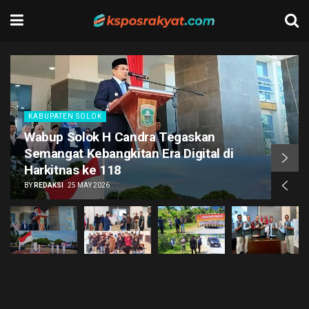
KABUPATEN SOLOK
M. Hidayat Dilantik Jadi Ketua Perbakin
Kabupaten Solok Masa Bakti 2026–
2030
BY
REDAKSI
1 JUNE 2026