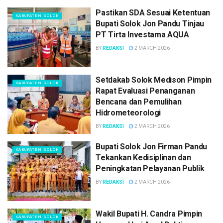
Pastikan SDA Sesuai Ketentuan
KABUPATEN SOLOK
Bupati Solok Jon Pandu Tinjau
PT Tirta Investama AQUA
BY
REDAKSI
2 MARCH 2026
Setdakab Solok Medison Pimpin
KABUPATEN SOLOK
Rapat Evaluasi Penanganan
Bencana dan Pemulihan
Hidrometeorologi
BY
REDAKSI
2 MARCH 2026
Bupati Solok Jon Firman Pandu
KABUPATEN SOLOK
Tekankan Kedisiplinan dan
Peningkatan Pelayanan Publik
BY
REDAKSI
2 MARCH 2026
Wakil Bupati H. Candra Pimpin
KABUPATEN SOLOK