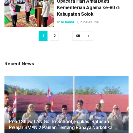
Upacara Hari Amal Bakti
Kementerian Agama ke-80 di
Kabupaten Solok
BY
REDAKSI
2 MARCH 2026
1
2
…
48
Recent News
Road Show LAN Go To School, Edukasi Ratusan
Pelajar SMAN 2 Painan Tentang Bahaya Narkotika