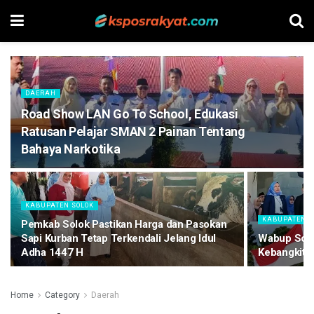
DAERAH
Road Show LAN Go To School, Edukasi
Ratusan Pelajar SMAN 2 Painan Tentang
Bahaya Narkotika
KABUPATEN SOLOK
KABUPATEN S
Pemkab Solok Pastikan Harga dan Pasokan
Sapi Kurban Tetap Terkendali Jelang Idul
Wabup Solo
Adha 1447 H
Kebangkitan
Home
Category
Daerah