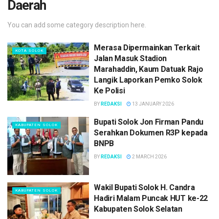
Daerah
You can add some category description here.
Merasa Dipermainkan Terkait
KOTA SOLOK
Jalan Masuk Stadion
Marahaddin, Kaum Datuak Rajo
Langik Laporkan Pemko Solok
Ke Polisi
BY
REDAKSI
13 JANUARY 2026
Bupati Solok Jon Firman Pandu
KABUPATEN SOLOK
Serahkan Dokumen R3P kepada
BNPB
BY
REDAKSI
2 MARCH 2026
Wakil Bupati Solok H. Candra
KABUPATEN SOLOK
Hadiri Malam Puncak HUT ke-22
Kabupaten Solok Selatan