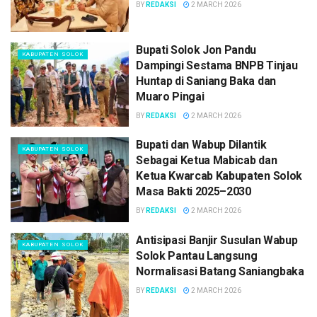
BY
REDAKSI
2 MARCH 2026
Bupati Solok Jon Pandu
KABUPATEN SOLOK
Dampingi Sestama BNPB Tinjau
Huntap di Saniang Baka dan
Muaro Pingai
BY
REDAKSI
2 MARCH 2026
Bupati dan Wabup Dilantik
KABUPATEN SOLOK
Sebagai Ketua Mabicab dan
Ketua Kwarcab Kabupaten Solok
Masa Bakti 2025–2030
BY
REDAKSI
2 MARCH 2026
Antisipasi Banjir Susulan Wabup
KABUPATEN SOLOK
Solok Pantau Langsung
Normalisasi Batang Saniangbaka
BY
REDAKSI
2 MARCH 2026