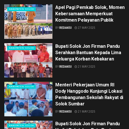
Apel Pagi Pemkab Solok, Momen
KABUPATEN SOLOK
Kebersamaan Memperkuat
Komitmen Pelayanan Publik
BY
REDAKSI
27 MAY 2025
Bupati Solok Jon Firman Pandu
KABUPATEN SOLOK
Serahkan Bantuan Kepada Lima
Keluarga Korban Kebakaran
BY
REDAKSI
21 MAY 2025
Menteri Pekerjaan Umum RI
KABUPATEN SOLOK
Dody Hanggodo Kunjungi Lokasi
Pembangunan Sekolah Rakyat di
Solok Sumbar
BY
REDAKSI
21 MAY 2025
Bupati Solok Jon Firman Pandu
KABUPATEN SOLOK