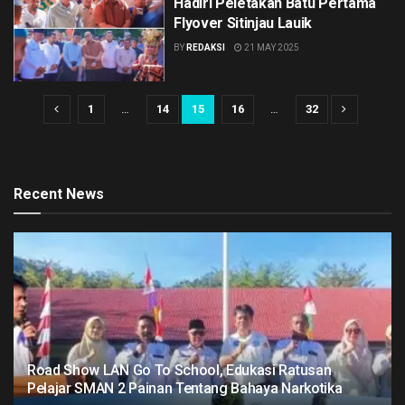
Hadiri Peletakan Batu Pertama
Flyover Sitinjau Lauik
BY
REDAKSI
21 MAY 2025
1
…
14
15
16
…
32
Recent News
Road Show LAN Go To School, Edukasi Ratusan
Pelajar SMAN 2 Painan Tentang Bahaya Narkotika