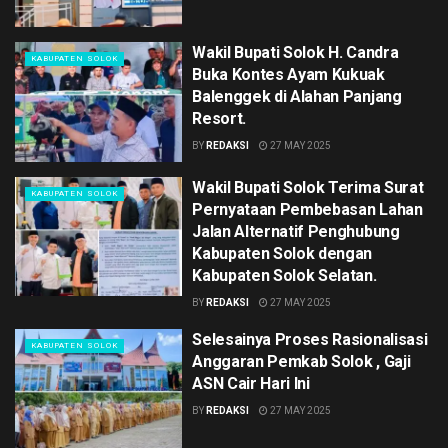
Wakil Bupati Solok H. Candra
KABUPATEN SOLOK
Buka Kontes Ayam Kukuak
Balenggek di Alahan Panjang
Resort.
BY
REDAKSI
27 MAY 2025
Wakil Bupati Solok Terima Surat
KABUPATEN SOLOK
Pernyataan Pembebasan Lahan
Jalan Alternatif Penghubung
Kabupaten Solok dengan
Kabupaten Solok Selatan.
BY
REDAKSI
27 MAY 2025
Selesainya Proses Rasionalisasi
KABUPATEN SOLOK
Anggaran Pemkab Solok , Gaji
ASN Cair Hari Ini
BY
REDAKSI
27 MAY 2025