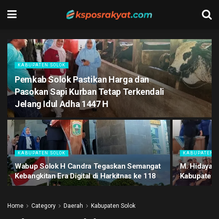
KABUPATEN SOLOK
Pemkab Solok Pastikan Harga dan
Pasokan Sapi Kurban Tetap Terkendali
Jelang Idul Adha 1447 H
KABUPATEN SOLOK
KABUPATEN S
Wabup Solok H Candra Tegaskan Semangat
M. Hidayat 
Kebangkitan Era Digital di Harkitnas ke 118
Kabupaten 
Home
Category
Daerah
Kabupaten Solok