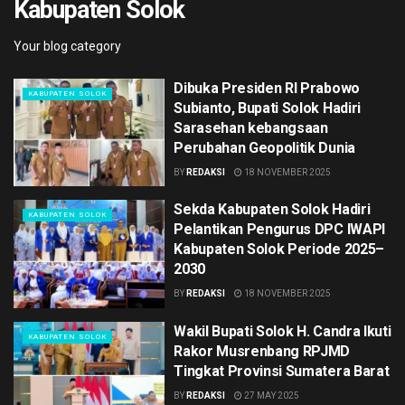
Kabupaten Solok
Your blog category
Dibuka Presiden RI Prabowo
KABUPATEN SOLOK
Subianto, Bupati Solok Hadiri
Sarasehan kebangsaan
Perubahan Geopolitik Dunia
BY
REDAKSI
18 NOVEMBER 2025
Sekda Kabupaten Solok Hadiri
KABUPATEN SOLOK
Pelantikan Pengurus DPC IWAPI
Kabupaten Solok Periode 2025–
2030
BY
REDAKSI
18 NOVEMBER 2025
Wakil Bupati Solok H. Candra Ikuti
KABUPATEN SOLOK
Rakor Musrenbang RPJMD
Tingkat Provinsi Sumatera Barat
BY
REDAKSI
27 MAY 2025