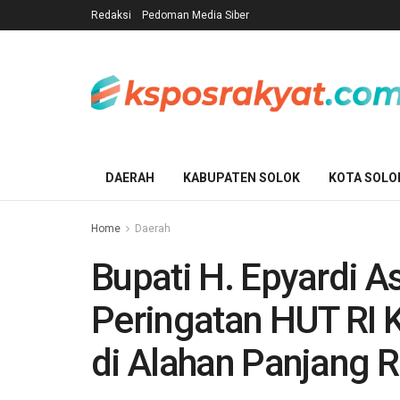
Redaksi
Pedoman Media Siber
DAERAH
KABUPATEN SOLOK
KOTA SOLO
Home
Daerah
Bupati H. Epyardi A
Peringatan HUT RI 
di Alahan Panjang R