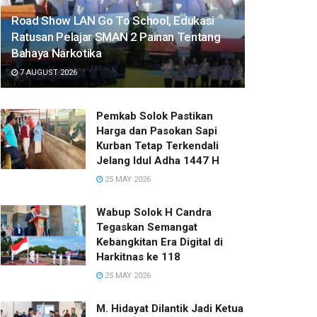
Road Show LAN Go To School, Edukasi
Ratusan Pelajar SMAN 2 Painan Tentang
Bahaya Narkotika
7 AUGUST 2026
Pemkab Solok Pastikan
Harga dan Pasokan Sapi
Kurban Tetap Terkendali
Jelang Idul Adha 1447 H
25 MAY 2026
Wabup Solok H Candra
Tegaskan Semangat
Kebangkitan Era Digital di
Harkitnas ke 118
25 MAY 2026
M. Hidayat Dilantik Jadi Ketua