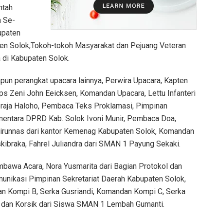
ntah
a Se-
upaten
n Solok,Tokoh-tokoh Masyarakat dan Pejuang Veteran
 di Kabupaten Solok.
pun perangkat upacara lainnya, Perwira Upacara, Kapten
ps Zeni John Eeicksen, Komandan Upacara, Lettu Infanteri
raja Haloho, Pembaca Teks Proklamasi, Pimpinan
entara DPRD Kab. Solok Ivoni Munir, Pembaca Doa,
irunnas dari kantor Kemenag Kabupaten Solok, Komandan
kibraka, Fahrel Juliandra dari SMAN 1 Payung Sekaki.
bawa Acara, Nora Yusmarita dari Bagian Protokol dan
unikasi Pimpinan Sekretariat Daerah Kabupaten Solok,
n Kompi B, Serka Gusriandi, Komandan Kompi C, Serka
i dan Korsik dari Siswa SMAN 1 Lembah Gumanti.