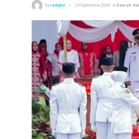
by
redaksi
29 September 2024
in
Daerah
,
Ka