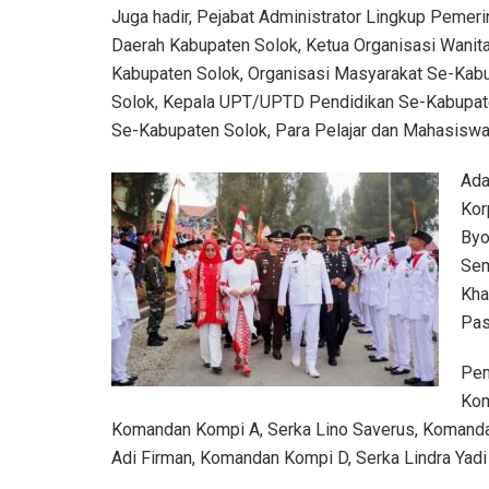
Juga hadir, Pejabat Administrator Lingkup Pemeri
Daerah Kabupaten Solok, Ketua Organisasi Wanit
Kabupaten Solok, Organisasi Masyarakat Se-Kab
Solok, Kepala UPT/UPTD Pendidikan Se-Kabupate
Se-Kabupaten Solok, Para Pelajar dan Mahasiswa
Ada
Kor
Byo
Sem
Kha
Pas
Pem
Kom
Komandan Kompi A, Serka Lino Saverus, Komanda
Adi Firman, Komandan Kompi D, Serka Lindra Yad