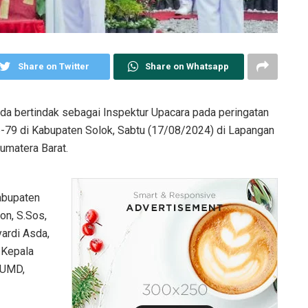
Share on Twitter
Share on Whatsapp
sda bertindak sebagai Inspektur Upacara pada peringatan
ke-79 di Kabupaten Solok, Sabtu (17/08/2024) di Lapangan
umatera Barat.
abupaten
on, S.Sos,
ardi Asda,
 Kepala
BUMD,