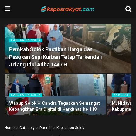
KABUPATEN SOLOK
Pemkab Solok Pastikan Harga dan
Pasokan Sapi Kurban Tetap Terkendali
Jelang Idul Adha 1447 H
KABUPATEN SOLOK
KABUPATEN S
Wabup Solok H Candra Tegaskan Semangat
M. Hidayat 
Kebangkitan Era Digital di Harkitnas ke 118
Kabupaten 
Home
Category
Daerah
Kabupaten Solok