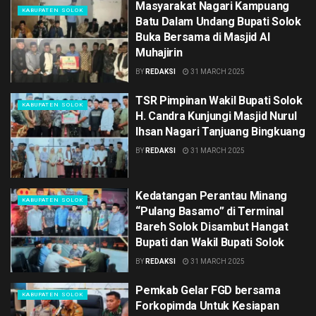
Masyarakat Nagari Kampuang
KABUPATEN SOLOK
Batu Dalam Undang Bupati Solok
Buka Bersama di Masjid Al
Muhajirin
BY
REDAKSI
31 MARCH 2025
TSR Pimpinan Wakil Bupati Solok
KABUPATEN SOLOK
H. Candra Kunjungi Masjid Nurul
Ihsan Nagari Tanjuang Bingkuang
BY
REDAKSI
31 MARCH 2025
Kedatangan Perantau Minang
KABUPATEN SOLOK
“Pulang Basamo” di Terminal
Bareh Solok Disambut Hangat
Bupati dan Wakil Bupati Solok
BY
REDAKSI
31 MARCH 2025
Pemkab Gelar FGD bersama
KABUPATEN SOLOK
Forkopimda Untuk Kesiapan