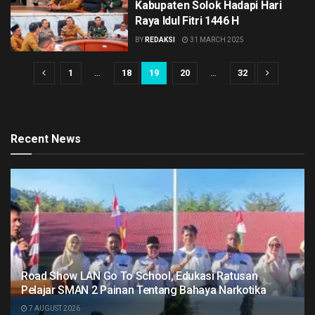
Kabupaten Solok Hadapi Hari
Raya Idul Fitri 1446 H
BY
REDAKSI
31 MARCH 2025
1
…
18
19
20
…
32
Recent News
Road Show LAN Go To School, Edukasi Ratusan
Pelajar SMAN 2 Painan Tentang Bahaya Narkotika
7 AUGUST 2026