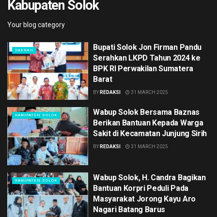
Kabupaten Solok
Your blog category
Bupati Solok Jon Firman Pandu
DAERAH
Serahkan LKPD Tahun 2024 ke
BPK RI Perwakilan Sumatera
Barat
BY
REDAKSI
31 MARCH 2025
Wabup Solok Bersama Baznas
KABUPATEN SOLOK
Berikan Bantuan Kepada Warga
Sakit di Kecamatan Junjung Sirih
BY
REDAKSI
31 MARCH 2025
Wabup Solok, H. Candra Bagikan
KABUPATEN SOLOK
Bantuan Korpri Peduli Pada
Masyarakat Jorong Kayu Aro
Nagari Batang Barus