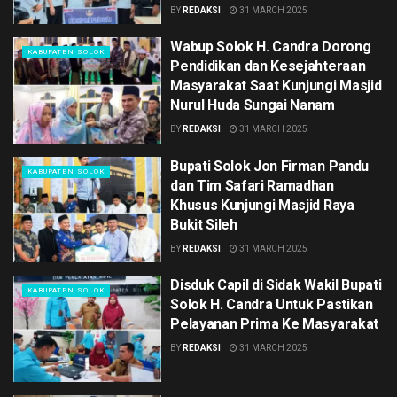
BY
REDAKSI
31 MARCH 2025
Wabup Solok H. Candra Dorong
KABUPATEN SOLOK
Pendidikan dan Kesejahteraan
Masyarakat Saat Kunjungi Masjid
Nurul Huda Sungai Nanam
BY
REDAKSI
31 MARCH 2025
Bupati Solok Jon Firman Pandu
KABUPATEN SOLOK
dan Tim Safari Ramadhan
Khusus Kunjungi Masjid Raya
Bukit Sileh
BY
REDAKSI
31 MARCH 2025
Disduk Capil di Sidak Wakil Bupati
KABUPATEN SOLOK
Solok H. Candra Untuk Pastikan
Pelayanan Prima Ke Masyarakat
BY
REDAKSI
31 MARCH 2025