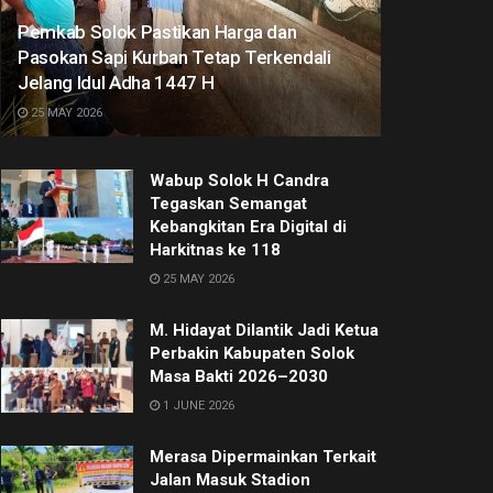
Pemkab Solok Pastikan Harga dan
Pasokan Sapi Kurban Tetap Terkendali
Jelang Idul Adha 1447 H
25 MAY 2026
Wabup Solok H Candra
Tegaskan Semangat
Kebangkitan Era Digital di
Harkitnas ke 118
25 MAY 2026
M. Hidayat Dilantik Jadi Ketua
Perbakin Kabupaten Solok
Masa Bakti 2026–2030
1 JUNE 2026
Merasa Dipermainkan Terkait
Jalan Masuk Stadion