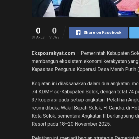
0
0
Share on Facebook
SHARES
VIEWS
Eksposrakyat.com
– Pemerintah Kabupaten So
membangun ekosistem ekonomi kerakyatan yang m
Kapasitas Pengurus Koperasi Desa Merah Putih 
Kegiatan ini dilaksanakan dalam dua angkatan, me
74 KDMP se-Kabupaten Solok, dengan total 74 pe
37 koperasi pada setiap angkatan. Pelatihan Angk
resmi dibuka Wakil Bupati Solok, H. Candra, di Hot
Kota Solok, sementara Angkatan II berlangsung d
Resort pada 18–20 November 2025.
Pelatihan ini, menjadi bagian strategis Pemerinta