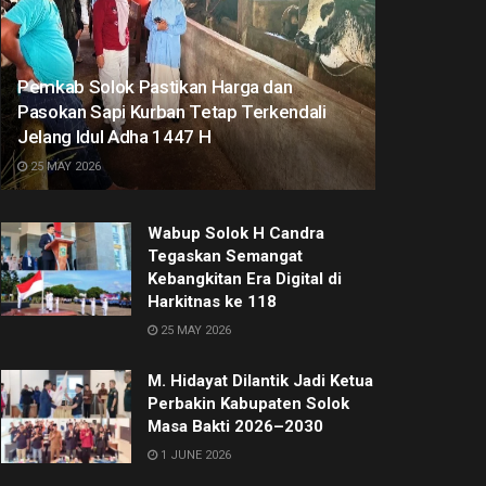
Pemkab Solok Pastikan Harga dan
Pasokan Sapi Kurban Tetap Terkendali
Jelang Idul Adha 1447 H
25 MAY 2026
Wabup Solok H Candra
Tegaskan Semangat
Kebangkitan Era Digital di
Harkitnas ke 118
25 MAY 2026
M. Hidayat Dilantik Jadi Ketua
Perbakin Kabupaten Solok
Masa Bakti 2026–2030
1 JUNE 2026