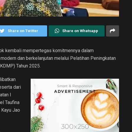
Share on Twitter
Share on Whatsapp
lok kembali mempertegas komitmennya dalam
odern dan berkelanjutan melalui Pelatihan Peningkatan
(KDMP) Tahun 2025.
libatkan
serta dari
atan I
el Taufina
i Kayu Jao
h