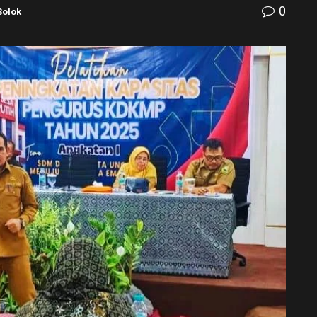
0
Solok