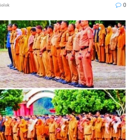
0
Solok