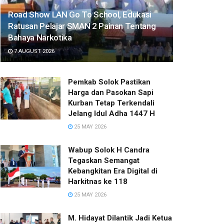
Road Show LAN Go To School, Edukasi
Ratusan Pelajar SMAN 2 Painan Tentang
Bahaya Narkotika
7 AUGUST 2026
Pemkab Solok Pastikan
Harga dan Pasokan Sapi
Kurban Tetap Terkendali
Jelang Idul Adha 1447 H
25 MAY 2026
Wabup Solok H Candra
Tegaskan Semangat
Kebangkitan Era Digital di
Harkitnas ke 118
25 MAY 2026
M. Hidayat Dilantik Jadi Ketua