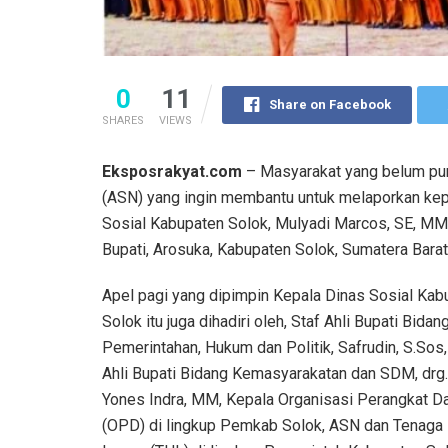
0
11
Share on Facebook
SHARES
VIEWS
Eksposrakyat.com
– Masyarakat yang belum puny
(ASN) yang ingin membantu untuk melaporkan kepa
Sosial Kabupaten Solok, Mulyadi Marcos, SE, MM 
Bupati, Arosuka, Kabupaten Solok, Sumatera Barat
Apel pagi yang dipimpin Kepala Dinas Sosial Kab
Solok itu juga dihadiri oleh, Staf Ahli Bupati Bidan
Pemerintahan, Hukum dan Politik, Safrudin, S.Sos,
Ahli Bupati Bidang Kemasyarakatan dan SDM, drg
Yones Indra, MM, Kepala Organisasi Perangkat D
(OPD) di lingkup Pemkab Solok, ASN dan Tenaga 