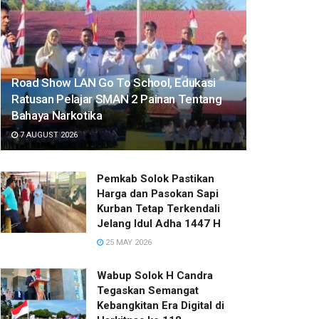
Road Show LAN Go To School, Edukasi
Ratusan Pelajar SMAN 2 Painan Tentang
Bahaya Narkotika
7 AUGUST 2026
Pemkab Solok Pastikan
Harga dan Pasokan Sapi
Kurban Tetap Terkendali
Jelang Idul Adha 1447 H
25 MAY 2026
Wabup Solok H Candra
Tegaskan Semangat
Kebangkitan Era Digital di