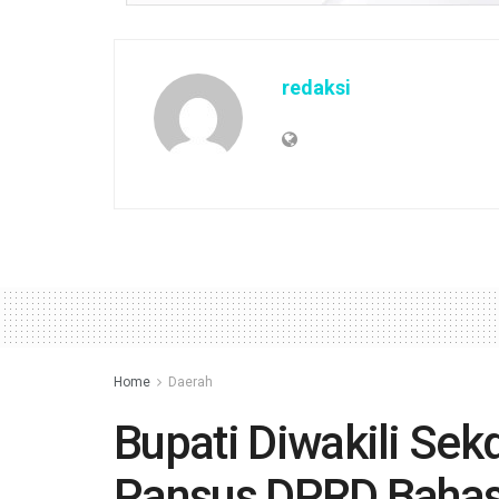
redaksi
Home
Daerah
Bupati Diwakili Se
Pansus DPRD Bahas