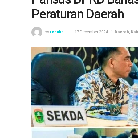
Peraturan Daerah
by
redaksi
17 December 2024
in
Daerah
,
Kab