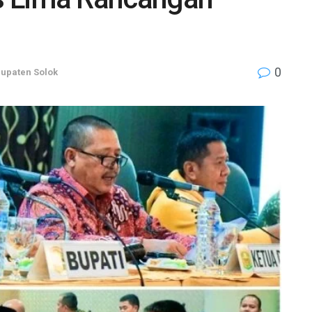
0
upaten Solok