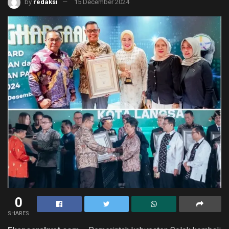
by
redaksi
15 December 2024
0
SHARES