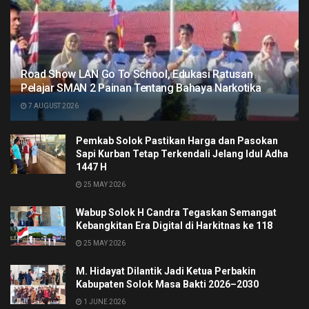
Road Show LAN Go To School, Edukasi Ratusan
Pelajar SMAN 2 Painan Tentang Bahaya Narkotika
7 AUGUST 2026
Pemkab Solok Pastikan Harga dan Pasokan
Sapi Kurban Tetap Terkendali Jelang Idul Adha
1447 H
25 MAY 2026
Wabup Solok H Candra Tegaskan Semangat
Kebangkitan Era Digital di Harkitnas ke 118
25 MAY 2026
M. Hidayat Dilantik Jadi Ketua Perbakin
Kabupaten Solok Masa Bakti 2026–2030
1 JUNE 2026