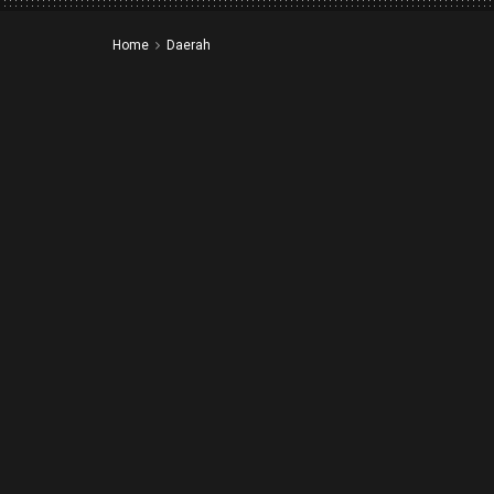
Home
Daerah
Perkuat Kolaborasi 
Bupati Solok Kunju
Pengentasan Kemis
by
redaksi
19 November 2025
in
Daerah
,
Kab