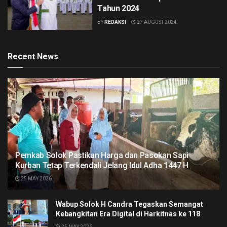
Tahun 2024
BY
REDAKSI
27 AUGUST 2024
Recent News
Pemkab Solok Pastikan Harga dan Pasokan Sapi
Kurban Tetap Terkendali Jelang Idul Adha 1447 H
25 MAY 2026
Wabup Solok H Candra Tegaskan Semangat
Kebangkitan Era Digital di Harkitnas ke 118
25 MAY 2026