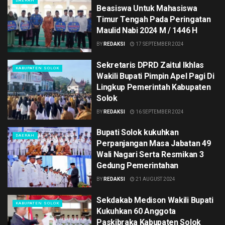
DAERAH
Beasiswa Untuk Mahasiswa
Timur Tengah Pada Peringatan
Maulid Nabi 2024 M / 1446 H
BY
REDAKSI
17 SEPTEMBER 2024
Sekretaris DPRD Zaitul Ikhlas
KABUPATEN SOLOK
Wakili Bupati Pimpin Apel Pagi Di
Lingkup Pemerintah Kabupaten
Solok
BY
REDAKSI
16 SEPTEMBER 2024
Bupati Solok kukuhkan
DAERAH
Perpanjangan Masa Jabatan 49
Wali Nagari Serta Resmikan 3
Gedung Pemerintahan
BY
REDAKSI
21 AUGUST 2024
Sekdakab Medison Wakili Bupati
KABUPATEN SOLOK
Kukuhkan 60 Anggota
Paskibraka Kabupaten Solok