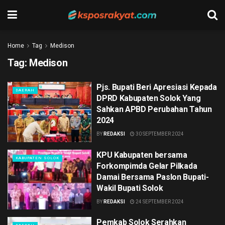
Home
Tag
Medison
Tag:
Medison
Pjs. Bupati Beri Apresiasi Kepada
DAERAH
DPRD Kabupaten Solok Yang
Sahkan APBD Perubahan Tahun
2024
BY
REDAKSI
30 SEPTEMBER 2024
KPU Kabupaten bersama
KABUPATEN SOLOK
Forkompimda Gelar Pilkada
Damai Bersama Paslon Bupati-
Wakil Bupati Solok
BY
REDAKSI
24 SEPTEMBER 2024
Pemkab Solok Serahkan