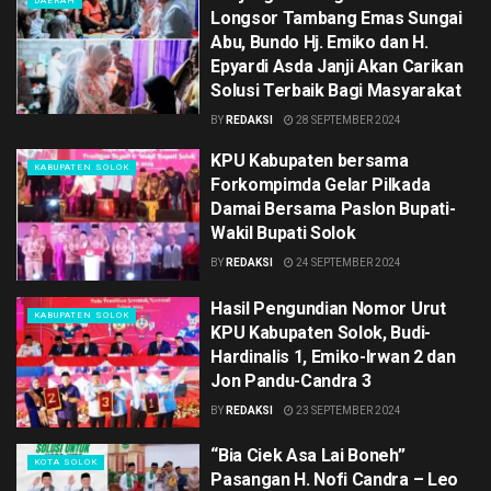
DAERAH
Longsor Tambang Emas Sungai
Abu, Bundo Hj. Emiko dan H.
Epyardi Asda Janji Akan Carikan
Solusi Terbaik Bagi Masyarakat
BY
REDAKSI
28 SEPTEMBER 2024
KPU Kabupaten bersama
KABUPATEN SOLOK
Forkompimda Gelar Pilkada
Damai Bersama Paslon Bupati-
Wakil Bupati Solok
BY
REDAKSI
24 SEPTEMBER 2024
Hasil Pengundian Nomor Urut
KABUPATEN SOLOK
KPU Kabupaten Solok, Budi-
Hardinalis 1, Emiko-Irwan 2 dan
Jon Pandu-Candra 3
BY
REDAKSI
23 SEPTEMBER 2024
“Bia Ciek Asa Lai Boneh”
KOTA SOLOK
Pasangan H. Nofi Candra – Leo