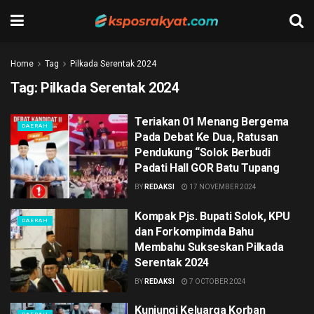
Home
Tag
Pilkada Serentak 2024
Tag:
Pilkada Serentak 2024
Teriakan 01 Menang Bergema
DAERAH
Pada Debat Ke Dua, Ratusan
Pendukung “Solok Berbudi
Padati Hall GOR Batu Tupang
BY
REDAKSI
17 NOVEMBER 2024
Kompak Pjs. Bupati Solok, KPU
DAERAH
dan Forkompimda Bahu
Membahu Sukseskan Pilkada
Serentak 2024
BY
REDAKSI
7 OCTOBER 2024
Kunjungi Keluarga Korban