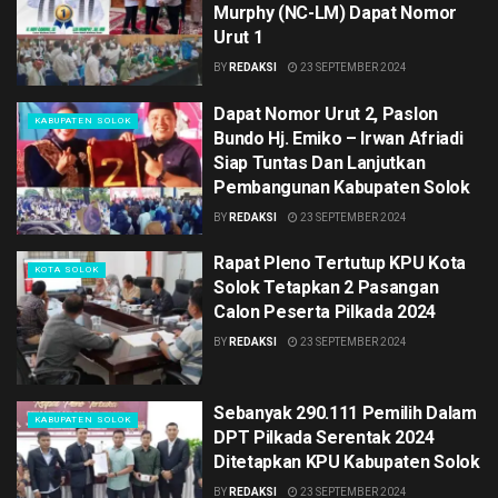
Murphy (NC-LM) Dapat Nomor
Urut 1
BY
REDAKSI
23 SEPTEMBER 2024
Dapat Nomor Urut 2, Paslon
KABUPATEN SOLOK
Bundo Hj. Emiko – Irwan Afriadi
Siap Tuntas Dan Lanjutkan
Pembangunan Kabupaten Solok
BY
REDAKSI
23 SEPTEMBER 2024
Rapat Pleno Tertutup KPU Kota
KOTA SOLOK
Solok Tetapkan 2 Pasangan
Calon Peserta Pilkada 2024
BY
REDAKSI
23 SEPTEMBER 2024
Sebanyak 290.111 Pemilih Dalam
KABUPATEN SOLOK
DPT Pilkada Serentak 2024
Ditetapkan KPU Kabupaten Solok
BY
REDAKSI
23 SEPTEMBER 2024